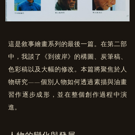
這是敘事繪畫系列的最後一篇。在第二部
中，我談了《到彼岸》的構圖、炭筆稿、
色彩稿以及大幅的修改。本篇將聚焦於人
物研究——個別人物如何透過素描與油畫
習作逐步成形，並在整個創作過程中演
進。