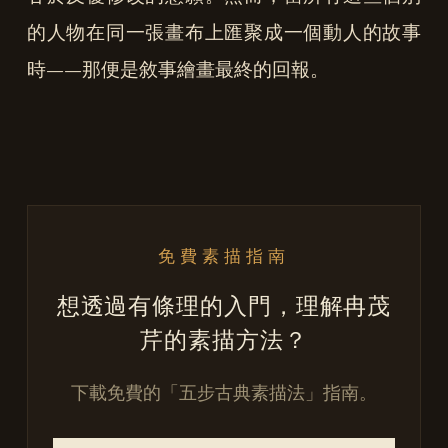
的人物在同一張畫布上匯聚成一個動人的故事
時——那便是敘事繪畫最終的回報。
免費素描指南
想透過有條理的入門，理解冉茂
芹的素描方法？
下載免費的「五步古典素描法」指南。