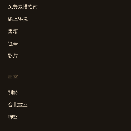
免費素描指南
線上學院
書籍
隨筆
影片
畫室
關於
台北畫室
聯繫