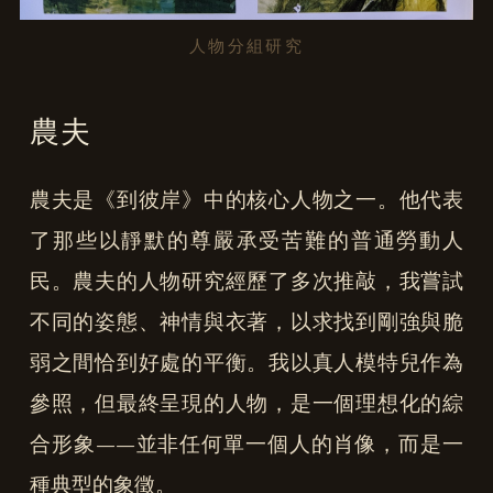
人物分組研究
農夫
農夫是《到彼岸》中的核心人物之一。他代表
了那些以靜默的尊嚴承受苦難的普通勞動人
民。農夫的人物研究經歷了多次推敲，我嘗試
不同的姿態、神情與衣著，以求找到剛強與脆
弱之間恰到好處的平衡。我以真人模特兒作為
參照，但最終呈現的人物，是一個理想化的綜
合形象——並非任何單一個人的肖像，而是一
種典型的象徵。