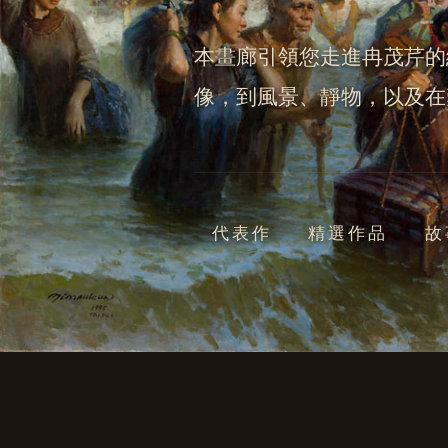
本畫廊引領您走進冉茂芹的
像，到風景、靜物，以及在
代表作
精選作品
故