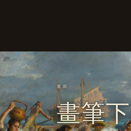
畫廊
畫筆下