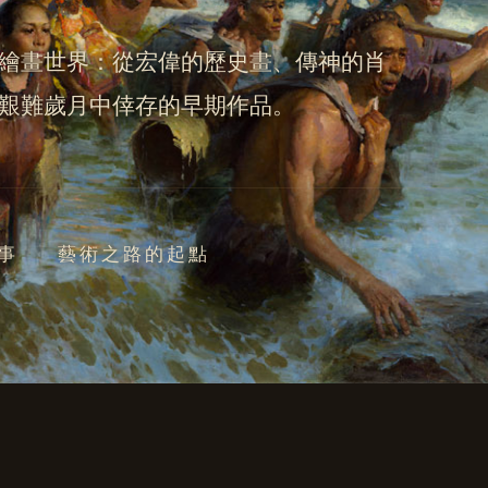
繪畫世界：從宏偉的歷史畫、傳神的肖
艱難歲月中倖存的早期作品。
事
藝術之路的起點