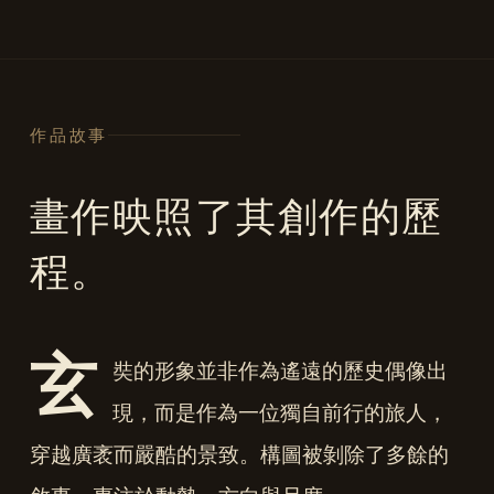
作品故事
畫作映照了其創作的歷
程。
玄
奘的形象並非作為遙遠的歷史偶像出
現，而是作為一位獨自前行的旅人，
穿越廣袤而嚴酷的景致。構圖被剝除了多餘的