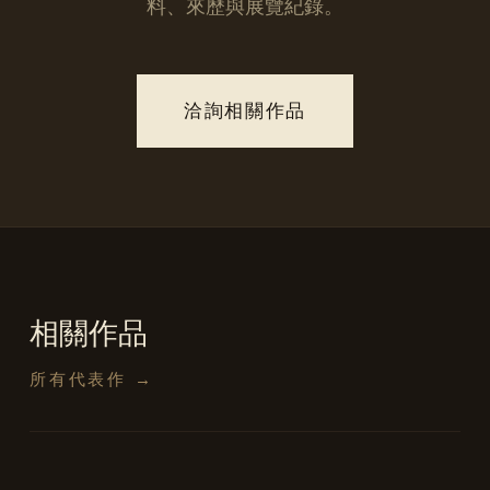
料、來歷與展覽紀錄。
洽詢相關作品
相關作品
所有代表作 →