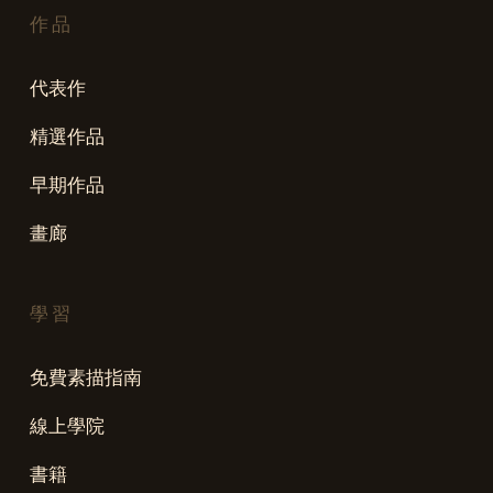
作品
代表作
精選作品
早期作品
畫廊
學習
免費素描指南
線上學院
書籍