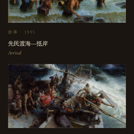
敘事 · 1995
先民渡海—抵岸
Arrival