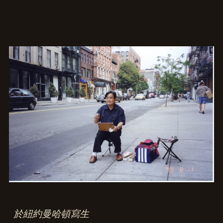
於紐約曼哈頓寫生