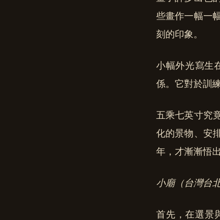
些畫作一幅一
刻的印象。
小幅外光寫生
係。它對於訓
五乘七英寸究
化的景物、安
年，才漸漸悟
小廟（台灣台北）4.
首先，在選景