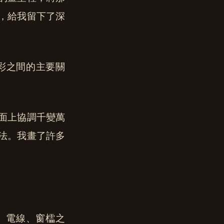
，給我留下了深
彩之間的主要關
。
面上協調千變萬
法。我畫了許多
、電線、窗櫺之