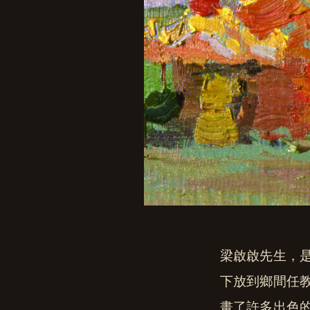
梁啟啟先生，
下放到鄉間任
畫了許多出色