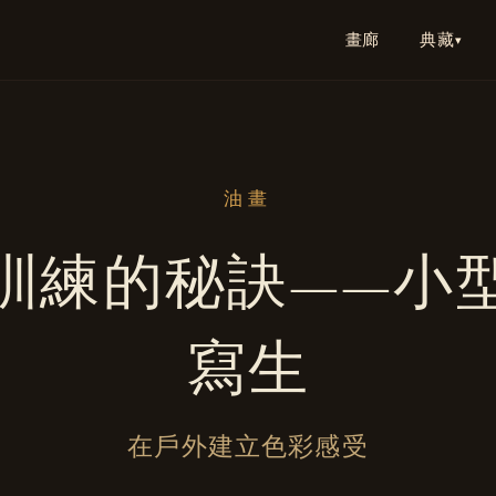
典藏
畫廊
▾
油畫
訓練的秘訣——小
寫生
在戶外建立色彩感受