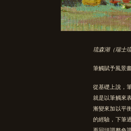
琉森湖（瑞士琉森）
筆觸賦予風景
從基礎上說，
就是以筆觸來
漸變來加以平
的經驗，下筆
再回頭調整色