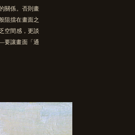
的關係。否則畫
般阻擋在畫面之
乏空間感，更談
—要讓畫面「通