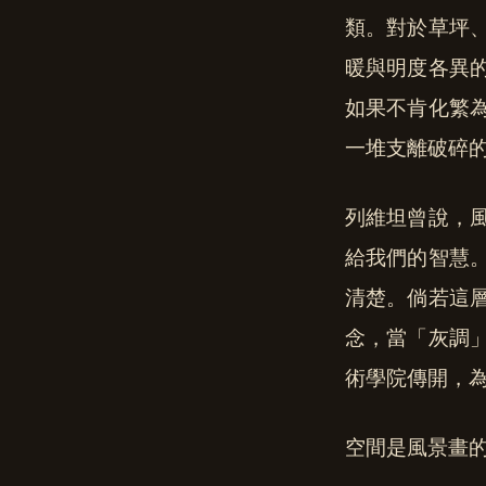
類。對於草坪
暖與明度各異
如果不肯化繁
一堆支離破碎
列維坦曾說，
給我們的智慧
清楚。倘若這
念，當「灰調
術學院傳開，
空間是風景畫