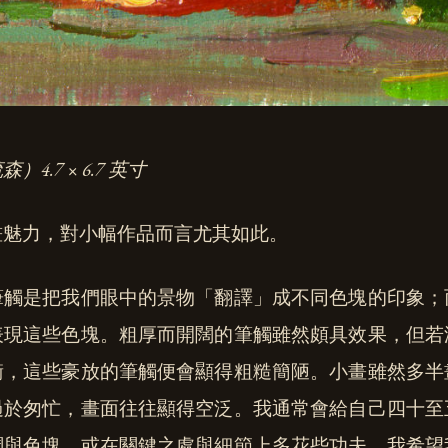
4.7 × 6.7 英寸
畫魅力，對小幅作品而言尤其如此。
筆觸是把我們眼中的景物「翻譯」成不同色塊的印象；
表現這些色塊。粗厚而開闊的筆觸雖然頗具效果，但若
衡，這些豪放的筆觸便會顯得粗糙簡陋。小畫雖然多半
過於匆忙，畫面往往顯得空泛。我通常會給自己四十至
調與色塊，或在關鍵之處與細節上多花些功夫。我希望